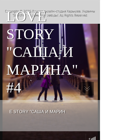
LOVE
Copyright © 2026 Лучшая дизайн-студия Харькова, Украины
"StartFire" — зажигает звёзды!. All Rights Reserved.
STORY
"САША И
МАРИНА"
#4
E STORY "САША И МАРИН